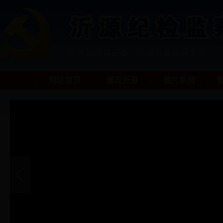
网站首页
廉政沂源
图片新闻
|
|
|
|