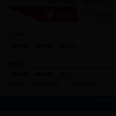
工作动态
党风政风
教育培训
派驻工作
廉政之窗
理论视野
廉政心得
读书
中央纪委监察部
中国纪检监察杂志
中
Copyright 2016? bet36365体育